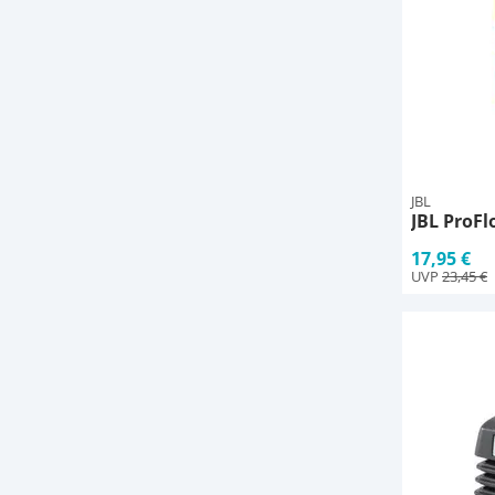
JBL
JBL ProFl
17,95 €
UVP
23,45 €