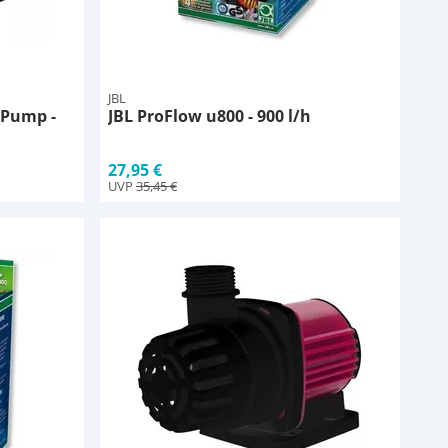
JBL
 Pump -
JBL ProFlow u800 - 900 l/h
27,95 €
UVP
35,45 €