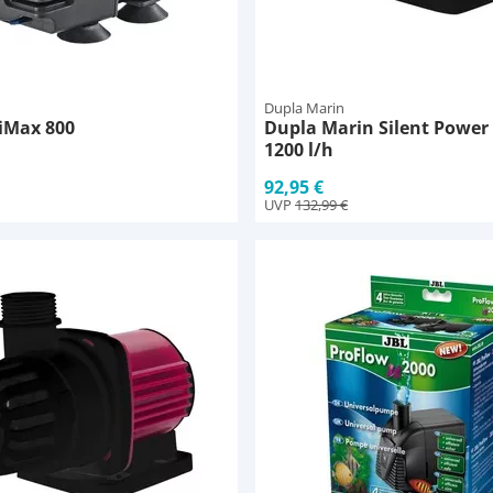
Dupla Marin
iMax 800
Dupla Marin Silent Power
1200 l/h
92,95 €
UVP
132,99 €