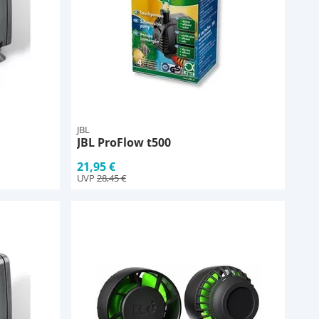
JBL
JBL ProFlow t500
21,95 €
UVP
28,45 €