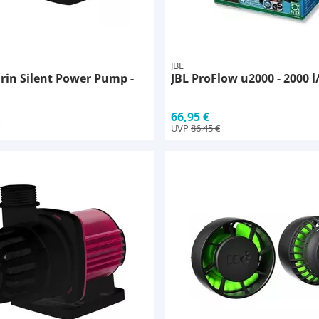
JBL
rin Silent Power Pump -
JBL ProFlow u2000 - 2000 l
66,95 €
UVP
86,45 €