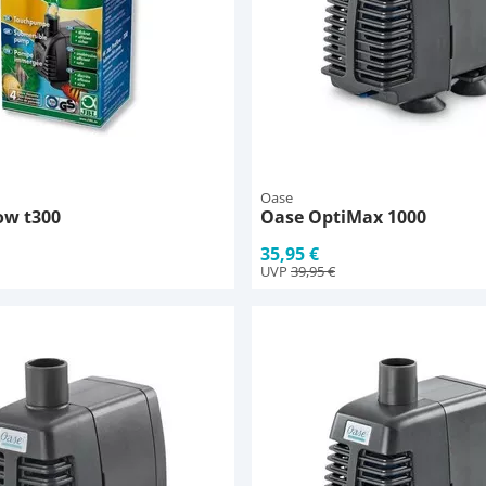
Oase
ow t300
Oase OptiMax 1000
35,95 €
UVP
39,95 €