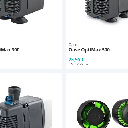
Oase
iMax 300
Oase OptiMax 500
23,95 €
UVP
26,95 €