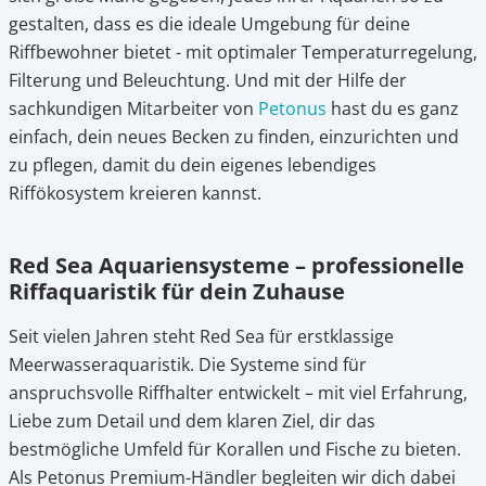
gestalten, dass es die ideale Umgebung für deine
7.
Design, das sich sehen lassen kann
Riffbewohner bietet - mit optimaler Temperaturregelung,
8.
Dein Start – unser Support
Filterung und Beleuchtung. Und mit der Hilfe der
sachkundigen Mitarbeiter von
Petonus
hast du es ganz
einfach, dein neues Becken zu finden, einzurichten und
zu pflegen, damit du dein eigenes lebendiges
Riffökosystem kreieren kannst.
Red Sea Aquariensysteme – professionelle
Riffaquaristik für dein Zuhause
Seit vielen Jahren steht Red Sea für erstklassige
Meerwasseraquaristik. Die Systeme sind für
anspruchsvolle Riffhalter entwickelt – mit viel Erfahrung,
Liebe zum Detail und dem klaren Ziel, dir das
bestmögliche Umfeld für Korallen und Fische zu bieten.
Als Petonus Premium-Händler begleiten wir dich dabei