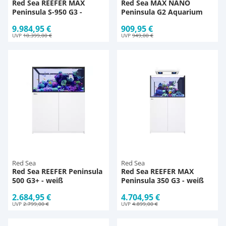
Red Sea REEFER MAX
Red Sea MAX NANO
Peninsula S-950 G3 -
Peninsula G2 Aquarium
schwarz
9.984,95 €
909,95 €
UVP
10.399,00 €
UVP
949,00 €
Red Sea
Red Sea
Red Sea REEFER Peninsula
Red Sea REEFER MAX
500 G3+ - weiß
Peninsula 350 G3 - weiß
2.684,95 €
4.704,95 €
UVP
2.799,00 €
UVP
4.899,00 €