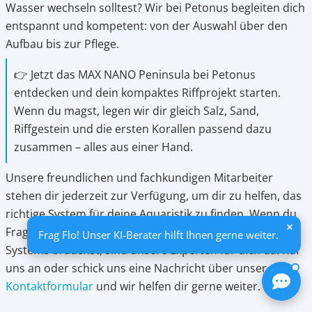
Wasser wechseln solltest? Wir bei Petonus begleiten dich
entspannt und kompetent: von der Auswahl über den
Aufbau bis zur Pflege.
👉 Jetzt das MAX NANO Peninsula bei Petonus
entdecken und dein kompaktes Riffprojekt starten.
Wenn du magst, legen wir dir gleich Salz, Sand,
Riffgestein und die ersten Korallen passend dazu
zusammen – alles aus einer Hand.
Unsere freundlichen und fachkundigen Mitarbeiter
stehen dir jederzeit zur Verfügung, um dir zu helfen, das
richtige System für deine Aquaristik zu finden. Wenn du
Fragen hast oder Hilfe bei der Auswahl des richtigen
Frag Flo! Unser KI-Berater hilft Ihnen gerne weiter.
Systems brauchst, sind unsere Experten für dich da. Ruf
uns an oder schick uns eine Nachricht über unser
Kontaktformular
und wir helfen dir gerne weiter.