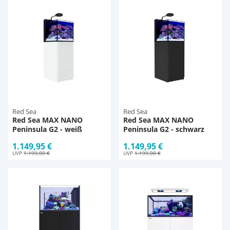
Pumpen
Pumpen
Aqua Scaping
D-D Aquarium Solution
Fischfutter selber machen
Aqua Illumination
Fischfutter Test
Schlauch
Schlauch
Deko
Alle Marken »
D & D Aquarien
Strömungspumpe
Thermometer
Zubehör
CO2-Anlage Aquarium
Thermometer
UV-Filter
Red Sea
Red Sea
Red Sea MAX NANO
Red Sea MAX NANO
Peninsula G2 - weiß
Peninsula G2 - schwarz
UV-Filter
1.149,95 €
1.149,95 €
UVP
1.199,00 €
UVP
1.199,00 €
Aquarium Filter
Mess- und Regeltechnik