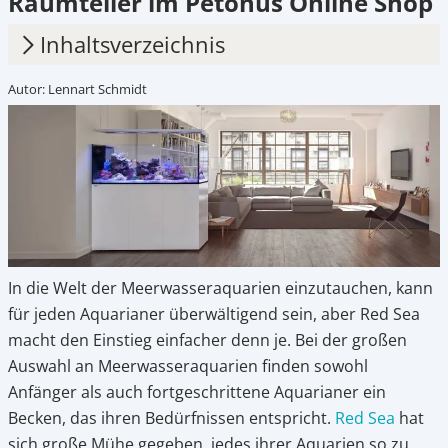
Raumteiler im Petonus Online Shop
Inhaltsverzeichnis
Autor: Lennart Schmidt
1.
Red Sea Aquariensysteme – professionelle
Riffaquaristik für dein Zuhause
2.
Reefer Peninsula – das Riffkomplettsystem
als Raumteiler
3.
Ausführungen der Reefer Peninsula Serie
4.
Die Reefer Peninsula Serie– durchdacht bis
In die Welt der Meerwasseraquarien einzutauchen, kann
ins Detail für wunderschöne
für jeden Aquarianer überwältigend sein, aber Red Sea
Wasserlandschaften
macht den Einstieg einfacher denn je. Bei der großen
5.
MAX NANO Peninsula – kompakt, komplett,
Auswahl an Meerwasseraquarien finden sowohl
korallenstark
Anfänger als auch fortgeschrittene Aquarianer ein
Becken, das ihren Bedürfnissen entspricht.
Red Sea
hat
6.
Smart gedacht für entspanntes Pflegen
sich große Mühe gegeben, jedes ihrer Aquarien so zu