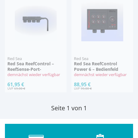
Red Sea
Red Sea
Red Sea ReefControl –
Red Sea ReefControl
ReefSense-Port-
Power 6 – Bedienfeld
Erweiterung
demnächst wieder verfügbar
demnächst wieder verfügbar
61,95 €
88,95 €
UVP
69,00 €
UVP
99,00 €
Seite 1 von 1