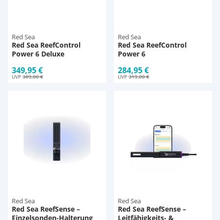
Pumpen
Aqua Scaping
D-D Aquarium Solution
Fischfutter selber machen
Red Sea
Red Sea
Red Sea ReefControl
Red Sea ReefControl
Aqua Illumination
Fischfutter Test
Schlauch
Deko
Power 6 Deluxe
Power 6
349,95 €
284,95 €
Alle Marken »
D & D Aquarien
Thermometer
Zubehör
UVP
389,00 €
UVP
319,00 €
CO2-Anlage Aquarium
UV-Filter
Red Sea
Red Sea
Red Sea ReefSense –
Red Sea ReefSense –
Einzelsonden-Halterung
Leitfähigkeits- &