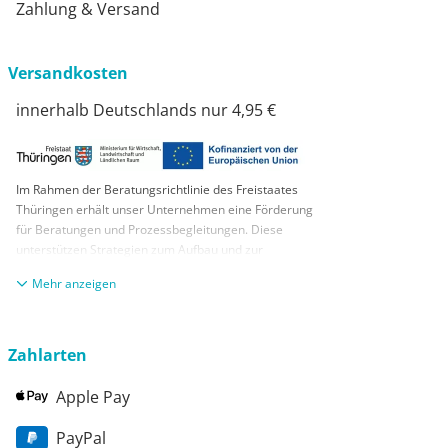
Zahlung & Versand
Versandkosten
innerhalb Deutschlands nur 4,95 €
Im Rahmen der Beratungsrichtlinie des Freistaates
Thüringen erhält unser Unternehmen eine Förderung
für Beratungen und Prozessbegleitungen. Diese
unterstützen Strategien zum Aufbau und zur
nachhaltigen positiven Entwicklung und Sicherung von
anzeigen
KMUs. Die daraus resultierenden Ergebnisse und
Handlungsempfehlungen werden in einem
Beratungsbericht festgehalten. Die Förderung erfolgt
aus Mitteln des Europäischen Sozialfonds Plus und
Zahlarten
aus Mitteln des Freistaats Thüringen
Apple Pay
PayPal