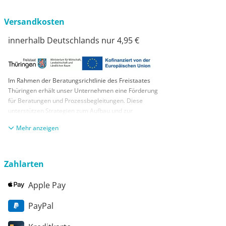
Versandkosten
innerhalb Deutschlands nur 4,95 €
Im Rahmen der Beratungsrichtlinie des Freistaates
Thüringen erhält unser Unternehmen eine Förderung
für Beratungen und Prozessbegleitungen. Diese
unterstützen Strategien zum Aufbau und zur
nachhaltigen positiven Entwicklung und Sicherung von
anzeigen
KMUs. Die daraus resultierenden Ergebnisse und
Handlungsempfehlungen werden in einem
Beratungsbericht festgehalten. Die Förderung erfolgt
aus Mitteln des Europäischen Sozialfonds Plus und
Zahlarten
aus Mitteln des Freistaats Thüringen
Apple Pay
PayPal