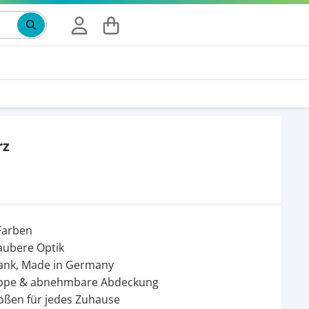
rz
 Farben
aubere Optik
ank, Made in Germany
appe & abnehmbare Abdeckung
rößen für jedes Zuhause