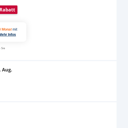
49,95 €
2,95 €
UVP
54,95 €
UVP
2,95 €
Rabatt
 / Monat
mit
Mehr Infos
 Sie
. Aug.