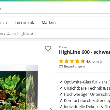
eich
Terraristik
Marken
en
›
Oase HighLine
Oase
HighLine 600 - schwa
4.6 von 5
(71 Bewertungen)
Optiwhite-Glas für klare
Unsichtbare Technik & s
Hochwertiger Unterschr
Komfort durch Futterkl
Individuelle Dekore & G