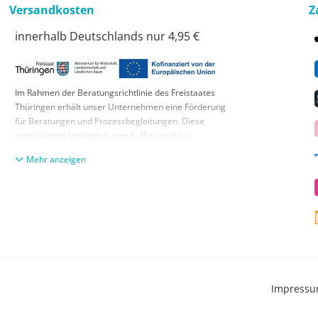
Versandkosten
Z
innerhalb Deutschlands nur 4,95 €
Im Rahmen der Beratungsrichtlinie des Freistaates
Thüringen erhält unser Unternehmen eine Förderung
für Beratungen und Prozessbegleitungen. Diese
unterstützen Strategien zum Aufbau und zur
nachhaltigen positiven Entwicklung und Sicherung von
anzeigen
KMUs. Die daraus resultierenden Ergebnisse und
Handlungsempfehlungen werden in einem
Beratungsbericht festgehalten. Die Förderung erfolgt
aus Mitteln des Europäischen Sozialfonds Plus und
aus Mitteln des Freistaats Thüringen
Impress