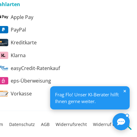
ahlarten
Apple Pay
PayPal
Kreditkarte
Klarna
easyCredit-Ratenkauf
eps-Überweisung
Vorkasse
Frag Flo! Unser KI-Berater hilft
Ihnen gerne weiter.
um
Datenschutz
AGB
Widerrufsrecht
Widerruf erklären