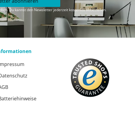
etter abonnieren
lich. Du kannst den Newsletter jederzeit kostenlos abbestellen.
nformationen
Impressum
Datenschutz
AGB
Batteriehinweise