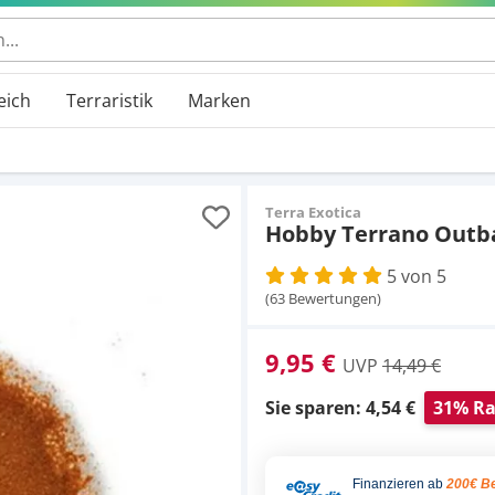
eich
Terraristik
Marken
Terra Exotica
Hobby Terrano Outba
5 von 5
(63 Bewertungen)
9,95 €
UVP
14,49 €
Sie sparen: 4,54 €
31% Ra
Finanzieren ab
200€ Be