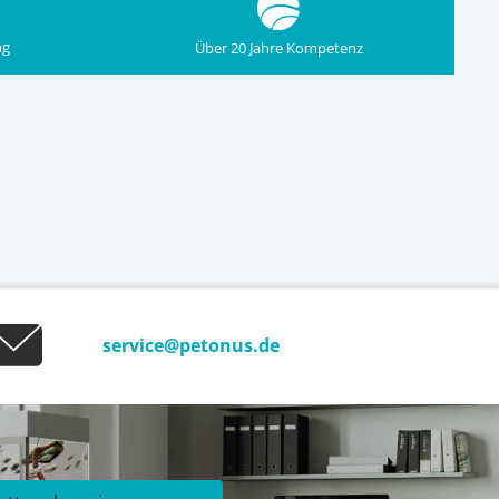
ng
Über 20 Jahre Kompetenz
service@petonus.de