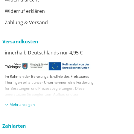
Widerruf erklären
Zahlung & Versand
Versandkosten
innerhalb Deutschlands nur 4,95 €
Im Rahmen der Beratungsrichtlinie des Freistaates
Thüringen erhält unser Unternehmen eine Förderung
für Beratungen und Prozessbegleitungen. Diese
unterstützen Strategien zum Aufbau und zur
nachhaltigen positiven Entwicklung und Sicherung von
anzeigen
KMUs. Die daraus resultierenden Ergebnisse und
Handlungsempfehlungen werden in einem
Beratungsbericht festgehalten. Die Förderung erfolgt
aus Mitteln des Europäischen Sozialfonds Plus und
Zahlarten
aus Mitteln des Freistaats Thüringen