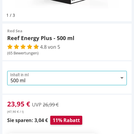
Pumpen
Pumpen
Aqua Scaping
D-D Aquarium Solution
Fischfutter selber machen
1
/
3
Aqua Illumination
Fischfutter Test
Schlauch
Schlauch
Deko
Red Sea
Reef Energy Plus - 500 ml
Alle Marken »
D & D Aquarien
4.8 von 5
Strömungspumpe
Thermometer
Zubehör
(65 Bewertungen)
CO2-Anlage Aquarium
Thermometer
UV-Filter
Inhalt in ml
UV-Filter
Aquarium Filter
23,95 €
UVP
26,99 €
(47,90 € / l)
Mess- und Regeltechnik
Sie sparen: 3,04 €
11% Rabatt