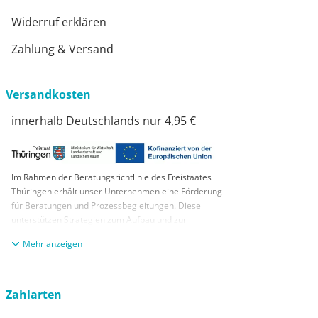
Widerruf erklären
Zahlung & Versand
Versandkosten
innerhalb Deutschlands nur 4,95 €
Im Rahmen der Beratungsrichtlinie des Freistaates
Thüringen erhält unser Unternehmen eine Förderung
für Beratungen und Prozessbegleitungen. Diese
unterstützen Strategien zum Aufbau und zur
nachhaltigen positiven Entwicklung und Sicherung von
anzeigen
KMUs. Die daraus resultierenden Ergebnisse und
Handlungsempfehlungen werden in einem
Beratungsbericht festgehalten. Die Förderung erfolgt
aus Mitteln des Europäischen Sozialfonds Plus und
Zahlarten
aus Mitteln des Freistaats Thüringen