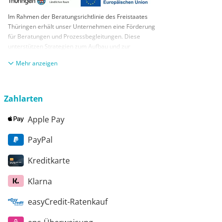
Im Rahmen der Beratungsrichtlinie des Freistaates
Thüringen erhält unser Unternehmen eine Förderung
für Beratungen und Prozessbegleitungen. Diese
unterstützen Strategien zum Aufbau und zur
nachhaltigen positiven Entwicklung und Sicherung von
anzeigen
KMUs. Die daraus resultierenden Ergebnisse und
Handlungsempfehlungen werden in einem
Beratungsbericht festgehalten. Die Förderung erfolgt
aus Mitteln des Europäischen Sozialfonds Plus und
Zahlarten
aus Mitteln des Freistaats Thüringen
Apple Pay
PayPal
Kreditkarte
Klarna
easyCredit-Ratenkauf