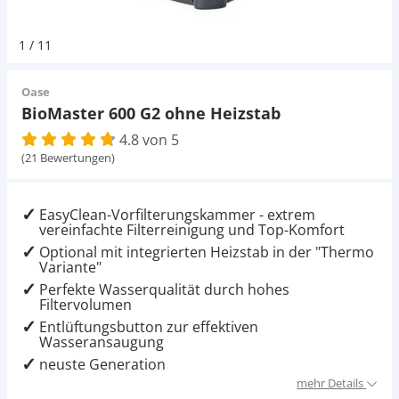
Pumpen
Magnetsteine
Pumpen
D-D Aquarium Solution
Fischfutter selber machen
1
/
11
Aqua Illumination
Fischfutter Test
Schlauch
Zubehör
Schlauch
Oase
BioMaster 600 G2 ohne Heizstab
Alle Marken »
D & D Aquarien
4.8 von 5
Strömungspumpe
Thermometer
(21 Bewertungen)
CO2-Anlage Aquarium
Thermometer
UV-Filter
EasyClean-Vorfilterungskammer - extrem
vereinfachte Filterreinigung und Top-Komfort
UV-Filter
Optional mit integrierten Heizstab in der "Thermo
Variante"
Perfekte Wasserqualität durch hohes
Aquarium Filter
Filtervolumen
Entlüftungsbutton zur effektiven
Mess- und Regeltechnik
Wasseransaugung
neuste Generation
mehr Details