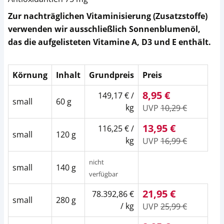
Zur nachträglichen Vitaminisierung (Zusatzstoffe)
verwenden wir ausschließlich Sonnenblumenöl,
das die aufgelisteten Vitamine A, D3 und E enthält.
Körnung
Inhalt
Grundpreis
Preis
8,95 €
149,17 € /
small
60 g
kg
UVP
10,29 €
13,95 €
116,25 € /
small
120 g
kg
UVP
16,99 €
nicht
small
140 g
verfügbar
21,95 €
78.392,86 €
small
280 g
/ kg
UVP
25,99 €