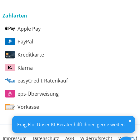
Handlungsempfehlungen werden in einem
Beratungsbericht festgehalten. Die Förderung erfolgt
aus Mitteln des Europäischen Sozialfonds Plus und
Zahlarten
aus Mitteln des Freistaats Thüringen
Apple Pay
PayPal
Kreditkarte
Klarna
easyCredit-Ratenkauf
eps-Überweisung
Vorkasse
Frag Flo! Unser KI-Berater hilft Ihnen gerne weiter.
Impressum
Datenschutz
AGB
Widerrufsrecht
Widerruf