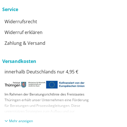
Service
Widerrufsrecht
Widerruf erklären
Zahlung & Versand
Versandkosten
innerhalb Deutschlands nur 4,95 €
Im Rahmen der Beratungsrichtlinie des Freistaates
Thüringen erhält unser Unternehmen eine Förderung
für Beratungen und Prozessbegleitungen. Diese
unterstützen Strategien zum Aufbau und zur
nachhaltigen positiven Entwicklung und Sicherung von
anzeigen
KMUs. Die daraus resultierenden Ergebnisse und