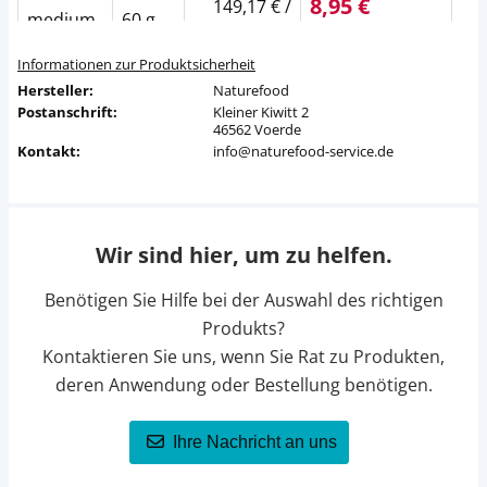
8,95 €
149,17 € /
medium
60 g
kg
UVP
10,29 €
Informationen zur Produktsicherheit
nicht
medium
120 g
Hersteller:
Naturefood
verfügbar
Postanschrift:
Kleiner Kiwitt 2
46562 Voerde
13,95 €
Kontakt:
info@naturefood-service.de
medium
140 g
99,64 € / kg
UVP
16,99 €
21,95 €
medium
280 g
78,39 € / kg
UVP
25,99 €
Wir sind hier, um zu helfen.
8,95 €
149,17 € /
Benötigen Sie Hilfe bei der Auswahl des richtigen
large
60 g
kg
UVP
10,29 €
Produkts?
Kontaktieren Sie uns, wenn Sie Rat zu Produkten,
nicht
large
120 g
deren Anwendung oder Bestellung benötigen.
verfügbar
13,95 €
Ihre Nachricht an uns
large
140 g
99,64 € / kg
UVP
16,99 €