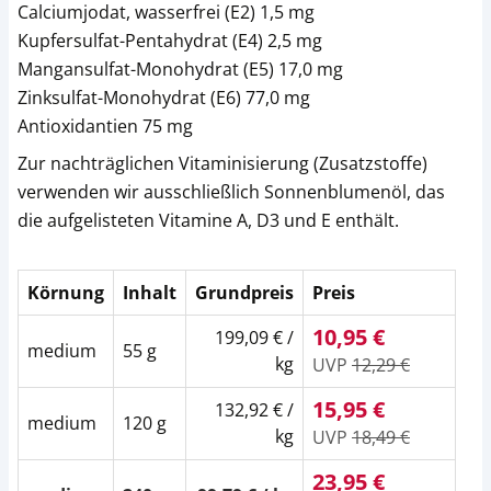
Calciumjodat, wasserfrei (E2) 1,5 mg
Kupfersulfat-Pentahydrat (E4) 2,5 mg
Mangansulfat-Monohydrat (E5) 17,0 mg
Zinksulfat-Monohydrat (E6) 77,0 mg
Antioxidantien 75 mg
Zur nachträglichen Vitaminisierung (Zusatzstoffe)
verwenden wir ausschließlich Sonnenblumenöl, das
die aufgelisteten Vitamine A, D3 und E enthält.
Körnung
Inhalt
Grundpreis
Preis
10,95 €
199,09 € /
medium
55 g
kg
UVP
12,29 €
15,95 €
132,92 € /
medium
120 g
kg
UVP
18,49 €
23,95 €