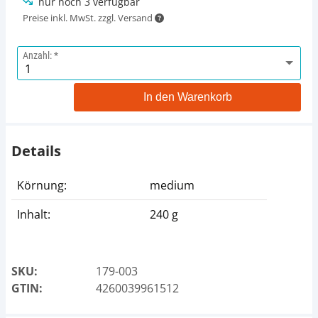
nur noch 3 verfügbar
Preise inkl. MwSt. zzgl. Versand
Anzahl:
In den Warenkorb
Details
Körnung:
medium
Inhalt:
240 g
SKU:
179-003
GTIN:
4260039961512