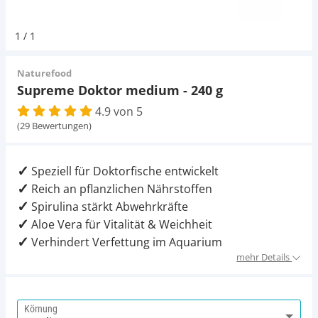
Pumpen
Pumpen
Aqua Scaping
D-D Aquarium Solution
Fischfutter selber machen
1
/
1
Aqua Illumination
Fischfutter Test
Schlauch
Schlauch
Deko
Naturefood
Supreme Doktor medium - 240 g
Alle Marken »
D & D Aquarien
4.9 von 5
Strömungspumpe
Thermometer
Zubehör
(29 Bewertungen)
CO2-Anlage Aquarium
Thermometer
UV-Filter
Speziell für Doktorfische entwickelt
Reich an pflanzlichen Nährstoffen
UV-Filter
Spirulina stärkt Abwehrkräfte
Aloe Vera für Vitalität & Weichheit
Aquarium Filter
Verhindert Verfettung im Aquarium
mehr Details
Mess- und Regeltechnik
Körnung