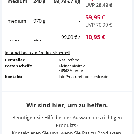
medium
240 g
99,79 € / kg
UVP
28,49 €
59,95 €
medium
970 g
-
UVP
70,99 €
10,95 €
199,09 € /
large
55 g
kg
UVP
12,29 €
Informationen zur Produktsicherheit
15,95 €
132,92 € /
Hersteller:
large
120 g
Naturefood
kg
UVP
18,49 €
Postanschrift:
Kleiner Kiwitt 2
46562 Voerde
23,95 €
Kontakt:
info@naturefood-service.de
large
240 g
99,79 € / kg
UVP
28,49 €
59,95 €
large
970 g
-
UVP
70,99 €
Wir sind hier, um zu helfen.
Benötigen Sie Hilfe bei der Auswahl des richtigen
Produkts?
Kontaktieren Sie uns, wenn Sie Rat zu Produkten,