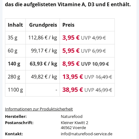
das die aufgelisteten Vitamine A, D3 und E enthält.
Inhalt
Grundpreis
Preis
3,95 €
35 g
112,86 € / kg
UVP
4,99 €
5,95 €
60 g
99,17 € / kg
UVP
6,99 €
8,95 €
140 g
63,93 € / kg
UVP
10,99 €
13,95 €
280 g
49,82 € / kg
UVP
16,49 €
38,95 €
1100 g
-
UVP
45,99 €
Informationen zur Produktsicherheit
Hersteller:
Naturefood
Postanschrift:
Kleiner Kiwitt 2
46562 Voerde
Kontakt:
info@naturefood-service.de