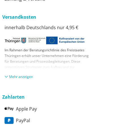
Versandkosten
innerhalb Deutschlands nur 4,95 €
Im Rahmen der Beratungsrichtlinie des Freistaates
Thüringen erhält unser Unternehmen eine Förderung
für Beratungen und Prozessbegleitungen. Diese
unterstützen Strategien zum Aufbau und zur
nachhaltigen positiven Entwicklung und Sicherung von
anzeigen
KMUs. Die daraus resultierenden Ergebnisse und
Handlungsempfehlungen werden in einem
Beratungsbericht festgehalten. Die Förderung erfolgt
aus Mitteln des Europäischen Sozialfonds Plus und
Zahlarten
aus Mitteln des Freistaats Thüringen
Apple Pay
PayPal