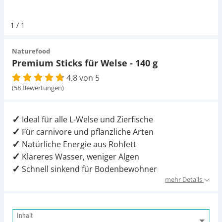
Pumpen
Magnetsteine
Pumpen
D-D Aquarium Solution
Fischfutter selber machen
1
/
1
Aqua Illumination
Fischfutter Test
Schlauch
Zubehör
Schlauch
Naturefood
Premium Sticks für Welse - 140 g
Alle Marken »
D & D Aquarien
4.8 von 5
Strömungspumpe
Thermometer
(58 Bewertungen)
CO2-Anlage Aquarium
Thermometer
UV-Filter
Ideal für alle L-Welse und Zierfische
Für carnivore und pflanzliche Arten
UV-Filter
Natürliche Energie aus Rohfett
Klareres Wasser, weniger Algen
Aquarium Filter
Schnell sinkend für Bodenbewohner
mehr Details
Mess- und Regeltechnik
Inhalt