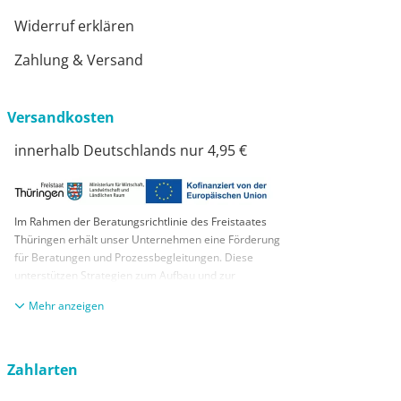
Widerruf erklären
Zahlung & Versand
Versandkosten
innerhalb Deutschlands nur 4,95 €
Im Rahmen der Beratungsrichtlinie des Freistaates
Thüringen erhält unser Unternehmen eine Förderung
für Beratungen und Prozessbegleitungen. Diese
unterstützen Strategien zum Aufbau und zur
nachhaltigen positiven Entwicklung und Sicherung von
anzeigen
KMUs. Die daraus resultierenden Ergebnisse und
Handlungsempfehlungen werden in einem
Beratungsbericht festgehalten. Die Förderung erfolgt
aus Mitteln des Europäischen Sozialfonds Plus und
Zahlarten
aus Mitteln des Freistaats Thüringen