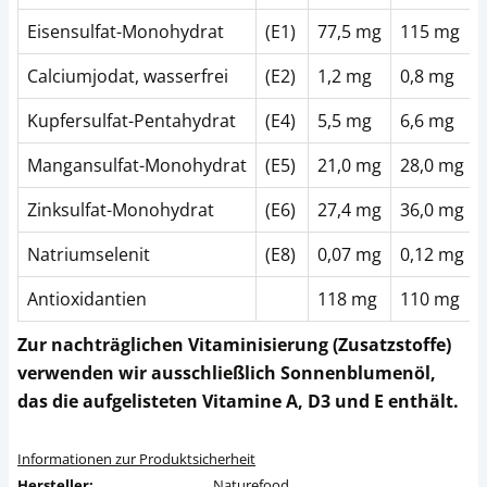
Eisensulfat-Monohydrat
(E1)
77,5 mg
115 mg
Calciumjodat, wasserfrei
(E2)
1,2 mg
0,8 mg
Kupfersulfat-Pentahydrat
(E4)
5,5 mg
6,6 mg
Mangansulfat-Monohydrat
(E5)
21,0 mg
28,0 mg
Zinksulfat-Monohydrat
(E6)
27,4 mg
36,0 mg
Natriumselenit
(E8)
0,07 mg
0,12 mg
Antioxidantien
118 mg
110 mg
Zur nachträglichen Vitaminisierung (Zusatzstoffe)
verwenden wir ausschließlich Sonnenblumenöl,
das die aufgelisteten Vitamine A, D3 und E enthält.
Informationen zur Produktsicherheit
Hersteller:
Naturefood