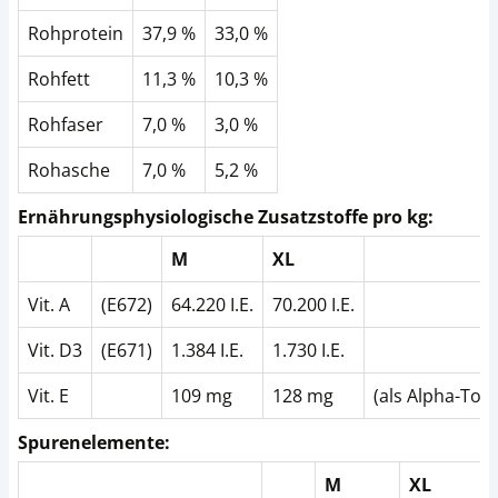
Rohprotein
37,9 %
33,0 %
Rohfett
11,3 %
10,3 %
Rohfaser
7,0 %
3,0 %
Rohasche
7,0 %
5,2 %
Ernährungsphysiologische Zusatzstoffe pro kg:
M
XL
Vit. A
(E672)
64.220 I.E.
70.200 I.E.
Vit. D3
(E671)
1.384 I.E.
1.730 I.E.
Vit. E
109 mg
128 mg
(als Alpha-Toc
Spurenelemente:
M
XL