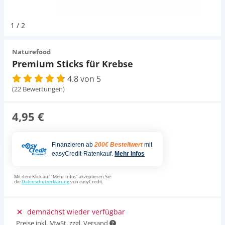
Pumpen
Magnetsteine
Pumpen
D-D Aquarium Solution
Fischfutter selber machen
1
/
2
Aqua Illumination
Fischfutter Test
Schlauch
Zubehör
Schlauch
Naturefood
Premium Sticks für Krebse
Alle Marken »
D & D Aquarien
4.8 von 5
Strömungspumpe
Thermometer
(22 Bewertungen)
CO2-Anlage Aquarium
Thermometer
UV-Filter
4,95 €
UV-Filter
Finanzieren ab
200€ Bestellwert
mit
easyCredit-Ratenkauf.
Mehr Infos
Aquarium Filter
Mit dem Klick auf "Mehr Infos" akzeptieren Sie
die
Datenschutzerklärung
von easyCredit.
Mess- und Regeltechnik
demnächst wieder verfügbar
Preise inkl. MwSt. zzgl. Versand