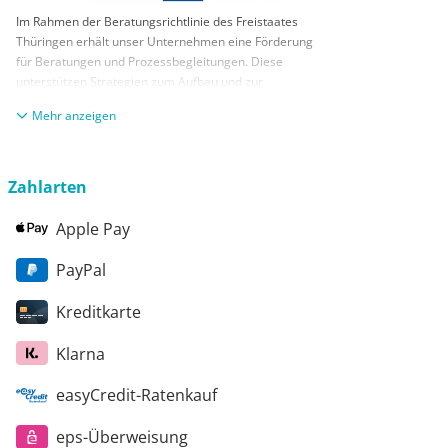
Im Rahmen der Beratungsrichtlinie des Freistaates
Thüringen erhält unser Unternehmen eine Förderung
für Beratungen und Prozessbegleitungen. Diese
unterstützen Strategien zum Aufbau und zur
nachhaltigen positiven Entwicklung und Sicherung von
anzeigen
KMUs. Die daraus resultierenden Ergebnisse und
Handlungsempfehlungen werden in einem
Beratungsbericht festgehalten. Die Förderung erfolgt
aus Mitteln des Europäischen Sozialfonds Plus und
Zahlarten
aus Mitteln des Freistaats Thüringen
Apple Pay
PayPal
Kreditkarte
Klarna
easyCredit-Ratenkauf
eps-Überweisung