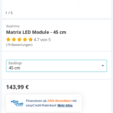
Pumpen
Aqua Scaping
D-D Aquarium Solution
Fischfutter selber machen
1
/
5
Aqua Illumination
Fischfutter Test
Schlauch
Deko
daytime
Matrix LED Module - 45 cm
Alle Marken »
D & D Aquarien
4.7 von 5
Thermometer
Zubehör
(79 Bewertungen)
CO2-Anlage Aquarium
UV-Filter
Baulänge
143,99 €
Finanzieren ab
200€ Bestellwert
mit
easyCredit-Ratenkauf.
Mehr Infos