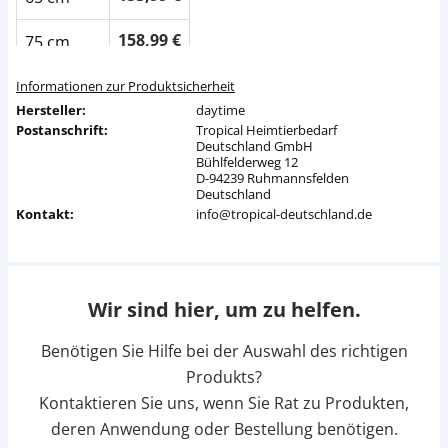
158,99 €
75 cm
163,99 €
85 cm
Informationen zur Produktsicherheit
Hersteller:
daytime
168,99 €
Postanschrift:
95 cm
Tropical Heimtierbedarf
Deutschland GmbH
Bühlfelderweg 12
173,99 €
105 cm
D-94239 Ruhmannsfelden
Deutschland
Kontakt:
info@tropical-deutschland.de
178,99 €
115 cm
183,99 €
125 cm
Wir sind hier, um zu helfen.
188,99 €
135 cm
Benötigen Sie Hilfe bei der Auswahl des richtigen
193,99 €
145 cm
Produkts?
213,99 €
155 cm
Kontaktieren Sie uns, wenn Sie Rat zu Produkten,
deren Anwendung oder Bestellung benötigen.
218,99 €
165 cm