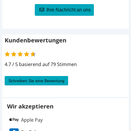
Ihre Nachricht an uns
218,99 €
175 cm
223,99 €
185 cm
233,99 €
195 cm
Kundenbewertungen
4.7 / 5 basierend auf 79 Stimmen
Schreiben Sie eine Bewertung
Wir akzeptieren
Apple Pay