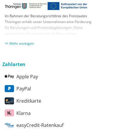
Im Rahmen der Beratungsrichtlinie des Freistaates
Thüringen erhält unser Unternehmen eine Förderung
für Beratungen und Prozessbegleitungen. Diese
unterstützen Strategien zum Aufbau und zur
nachhaltigen positiven Entwicklung und Sicherung von
anzeigen
KMUs. Die daraus resultierenden Ergebnisse und
Handlungsempfehlungen werden in einem
Beratungsbericht festgehalten. Die Förderung erfolgt
aus Mitteln des Europäischen Sozialfonds Plus und
Zahlarten
aus Mitteln des Freistaats Thüringen
Apple Pay
PayPal
Kreditkarte
Klarna
easyCredit-Ratenkauf