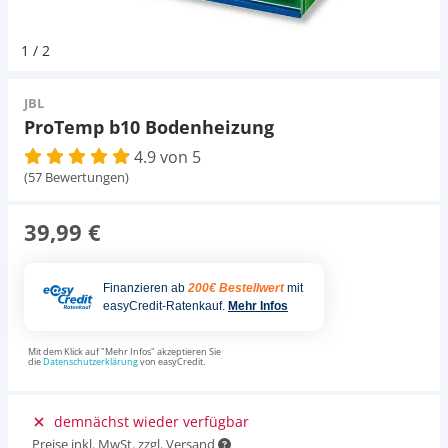
Pumpen
Magnetsteine
D-D Aquarium Solution
Fischfutter selber machen
1
/
2
Aqua Illumination
Fischfutter Test
Schlauch
Zubehör
JBL
ProTemp b10 Bodenheizung
Alle Marken »
D & D Aquarien
4.9 von 5
Strömungspumpe
(57 Bewertungen)
CO2-Anlage Aquarium
Thermometer
39,99 €
UV-Filter
Finanzieren ab
200€ Bestellwert
mit
easyCredit-Ratenkauf.
Mehr Infos
Aquarium Filter
Mit dem Klick auf "Mehr Infos" akzeptieren Sie
die
Datenschutzerklärung
von easyCredit.
Mess- und Regeltechnik
demnächst wieder verfügbar
Preise inkl. MwSt. zzgl. Versand