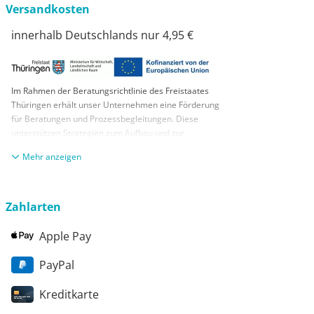
Versandkosten
innerhalb Deutschlands nur 4,95 €
Im Rahmen der Beratungsrichtlinie des Freistaates
Thüringen erhält unser Unternehmen eine Förderung
für Beratungen und Prozessbegleitungen. Diese
unterstützen Strategien zum Aufbau und zur
nachhaltigen positiven Entwicklung und Sicherung von
anzeigen
KMUs. Die daraus resultierenden Ergebnisse und
Handlungsempfehlungen werden in einem
Beratungsbericht festgehalten. Die Förderung erfolgt
aus Mitteln des Europäischen Sozialfonds Plus und
Zahlarten
aus Mitteln des Freistaats Thüringen
Apple Pay
PayPal
Kreditkarte