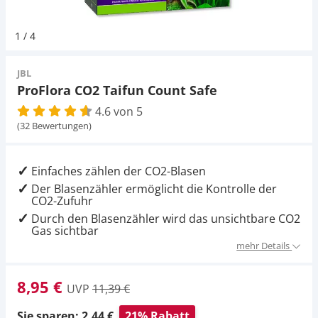
Pumpen
Magnetsteine
D-D Aquarium Solution
Fischfutter selber machen
1
/
4
Aqua Illumination
Fischfutter Test
Schlauch
Zubehör
JBL
ProFlora CO2 Taifun Count Safe
Alle Marken »
D & D Aquarien
4.6 von 5
Strömungspumpe
(32 Bewertungen)
CO2-Anlage Aquarium
Thermometer
Einfaches zählen der CO2-Blasen
Der Blasenzähler ermöglicht die Kontrolle der
UV-Filter
CO2-Zufuhr
Durch den Blasenzähler wird das unsichtbare CO2
Gas sichtbar
Aquarium Filter
mehr Details
Mess- und Regeltechnik
8,95 €
UVP
11,39 €
Sie sparen: 2,44 €
21% Rabatt