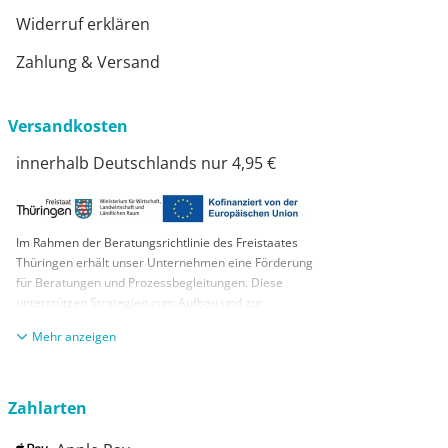
Widerruf erklären
Zahlung & Versand
Versandkosten
innerhalb Deutschlands nur 4,95 €
Im Rahmen der Beratungsrichtlinie des Freistaates
Thüringen erhält unser Unternehmen eine Förderung
für Beratungen und Prozessbegleitungen. Diese
unterstützen Strategien zum Aufbau und zur
nachhaltigen positiven Entwicklung und Sicherung von
anzeigen
KMUs. Die daraus resultierenden Ergebnisse und
Handlungsempfehlungen werden in einem
Beratungsbericht festgehalten. Die Förderung erfolgt
aus Mitteln des Europäischen Sozialfonds Plus und
Zahlarten
aus Mitteln des Freistaats Thüringen