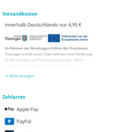
Versandkosten
innerhalb Deutschlands nur 4,95 €
Im Rahmen der Beratungsrichtlinie des Freistaates
Thüringen erhält unser Unternehmen eine Förderung
für Beratungen und Prozessbegleitungen. Diese
unterstützen Strategien zum Aufbau und zur
nachhaltigen positiven Entwicklung und Sicherung von
anzeigen
KMUs. Die daraus resultierenden Ergebnisse und
Handlungsempfehlungen werden in einem
Beratungsbericht festgehalten. Die Förderung erfolgt
aus Mitteln des Europäischen Sozialfonds Plus und
Zahlarten
aus Mitteln des Freistaats Thüringen
Apple Pay
PayPal