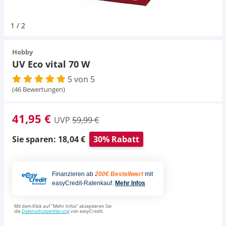
Pumpen
Magnetsteine
Pumpen
Aqua Scaping
D-D Aquarium Solution
Fischfutter selber machen
1
/
2
Aqua Illumination
Fischfutter Test
Schlauch
Zubehör
Schlauch
Deko
Hobby
UV Eco vital 70 W
Alle Marken »
D & D Aquarien
5 von 5
Strömungspumpe
Thermometer
Zubehör
(46 Bewertungen)
CO2-Anlage Aquarium
Thermometer
UV-Filter
41,95 €
UVP
59,99 €
UV-Filter
Sie sparen: 18,04 €
30% Rabatt
Aquarium Filter
Finanzieren ab
200€ Bestellwert
mit
easyCredit-Ratenkauf.
Mehr Infos
Mess- und Regeltechnik
Mit dem Klick auf "Mehr Infos" akzeptieren Sie
die
Datenschutzerklärung
von easyCredit.