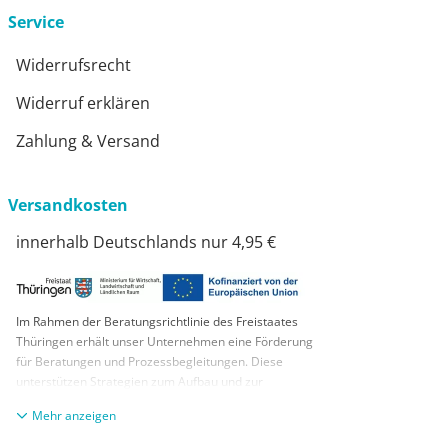
Service
Widerrufsrecht
Widerruf erklären
Zahlung & Versand
Versandkosten
innerhalb Deutschlands nur 4,95 €
Im Rahmen der Beratungsrichtlinie des Freistaates
Thüringen erhält unser Unternehmen eine Förderung
für Beratungen und Prozessbegleitungen. Diese
unterstützen Strategien zum Aufbau und zur
nachhaltigen positiven Entwicklung und Sicherung von
anzeigen
KMUs. Die daraus resultierenden Ergebnisse und
Handlungsempfehlungen werden in einem