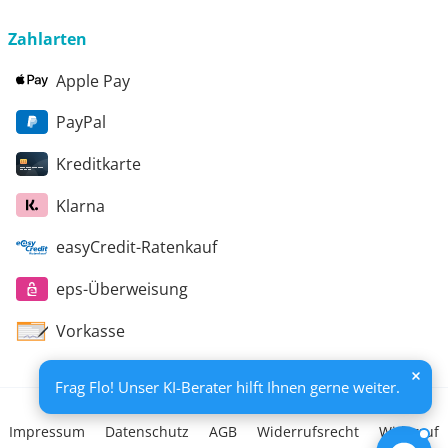
Beratungsbericht festgehalten. Die Förderung erfolgt
aus Mitteln des Europäischen Sozialfonds Plus und
Zahlarten
aus Mitteln des Freistaats Thüringen
Apple Pay
PayPal
Kreditkarte
Klarna
easyCredit-Ratenkauf
eps-Überweisung
Vorkasse
Frag Flo! Unser KI-Berater hilft Ihnen gerne weiter.
Impressum
Datenschutz
AGB
Widerrufsrecht
Widerruf