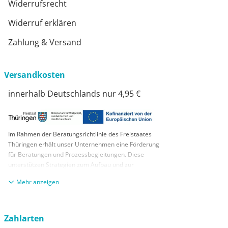
Widerrufsrecht
Widerruf erklären
Zahlung & Versand
Versandkosten
innerhalb Deutschlands nur 4,95 €
Im Rahmen der Beratungsrichtlinie des Freistaates
Thüringen erhält unser Unternehmen eine Förderung
für Beratungen und Prozessbegleitungen. Diese
unterstützen Strategien zum Aufbau und zur
nachhaltigen positiven Entwicklung und Sicherung von
anzeigen
KMUs. Die daraus resultierenden Ergebnisse und
Handlungsempfehlungen werden in einem
Beratungsbericht festgehalten. Die Förderung erfolgt
aus Mitteln des Europäischen Sozialfonds Plus und
Zahlarten
aus Mitteln des Freistaats Thüringen