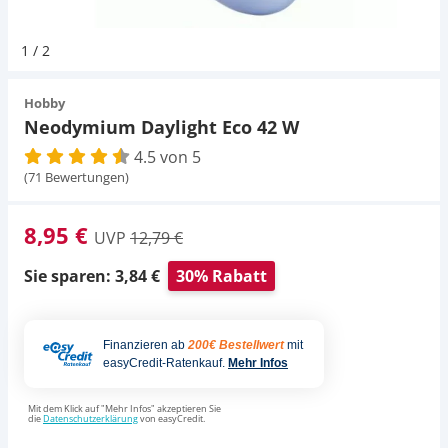
Pumpen
Magnetsteine
Pumpen
Aqua Scaping
D-D Aquarium Solution
Fischfutter selber machen
1
/
2
Aqua Illumination
Fischfutter Test
Schlauch
Zubehör
Schlauch
Deko
Hobby
Neodymium Daylight Eco 42 W
Alle Marken »
D & D Aquarien
4.5 von 5
Strömungspumpe
Thermometer
Zubehör
(71 Bewertungen)
CO2-Anlage Aquarium
Thermometer
UV-Filter
8,95 €
UVP
12,79 €
UV-Filter
Sie sparen: 3,84 €
30% Rabatt
Aquarium Filter
Finanzieren ab
200€ Bestellwert
mit
easyCredit-Ratenkauf.
Mehr Infos
Mess- und Regeltechnik
Mit dem Klick auf "Mehr Infos" akzeptieren Sie
die
Datenschutzerklärung
von easyCredit.