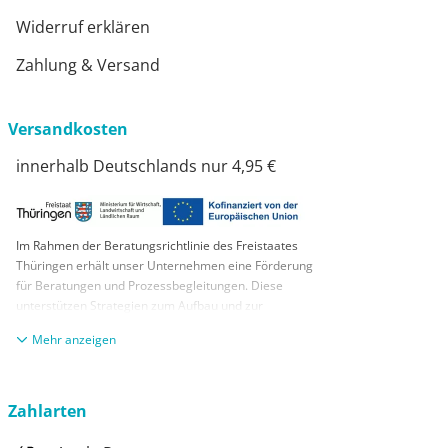
Widerruf erklären
Zahlung & Versand
Versandkosten
innerhalb Deutschlands nur 4,95 €
Im Rahmen der Beratungsrichtlinie des Freistaates
Thüringen erhält unser Unternehmen eine Förderung
für Beratungen und Prozessbegleitungen. Diese
unterstützen Strategien zum Aufbau und zur
nachhaltigen positiven Entwicklung und Sicherung von
anzeigen
KMUs. Die daraus resultierenden Ergebnisse und
Handlungsempfehlungen werden in einem
Beratungsbericht festgehalten. Die Förderung erfolgt
aus Mitteln des Europäischen Sozialfonds Plus und
Zahlarten
aus Mitteln des Freistaats Thüringen