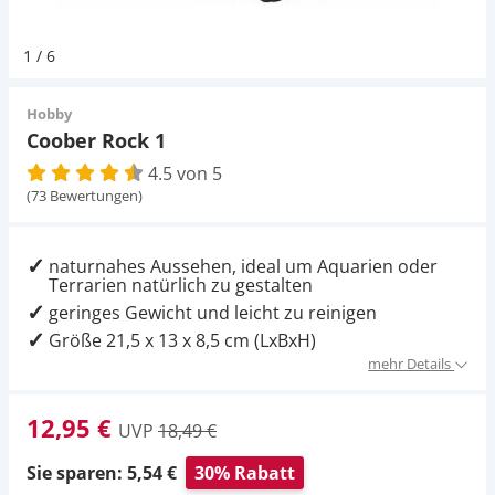
Pumpen
Magnetsteine
Pumpen
D-D Aquarium Solution
Fischfutter selber machen
1
/
6
Aqua Illumination
Fischfutter Test
Schlauch
Zubehör
Schlauch
Hobby
Coober Rock 1
Alle Marken »
D & D Aquarien
4.5 von 5
Strömungspumpe
Thermometer
(73 Bewertungen)
CO2-Anlage Aquarium
Thermometer
UV-Filter
naturnahes Aussehen, ideal um Aquarien oder
Terrarien natürlich zu gestalten
UV-Filter
geringes Gewicht und leicht zu reinigen
Größe 21,5 x 13 x 8,5 cm (LxBxH)
Aquarium Filter
mehr Details
Mess- und Regeltechnik
12,95 €
UVP
18,49 €
Sie sparen: 5,54 €
30% Rabatt