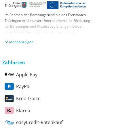
Im Rahmen der Beratungsrichtlinie des Freistaates
Thüringen erhält unser Unternehmen eine Förderung
für Beratungen und Prozessbegleitungen. Diese
unterstützen Strategien zum Aufbau und zur
nachhaltigen positiven Entwicklung und Sicherung von
anzeigen
KMUs. Die daraus resultierenden Ergebnisse und
Handlungsempfehlungen werden in einem
Beratungsbericht festgehalten. Die Förderung erfolgt
aus Mitteln des Europäischen Sozialfonds Plus und
Zahlarten
aus Mitteln des Freistaats Thüringen
Apple Pay
PayPal
Kreditkarte
Klarna
easyCredit-Ratenkauf