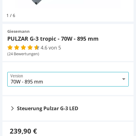
Pumpen
Magnetsteine
D-D Aquarium Solution
Fischfutter selber machen
1
/
6
Aqua Illumination
Fischfutter Test
Schlauch
Zubehör
Giesemann
PULZAR G-3 tropic - 70W - 895 mm
Alle Marken »
D & D Aquarien
4.6 von 5
Strömungspumpe
(24 Bewertungen)
CO2-Anlage Aquarium
Thermometer
Version
UV-Filter
Aquarium Filter
Steuerung Pulzar G-3 LED
Mess- und Regeltechnik
239,90 €