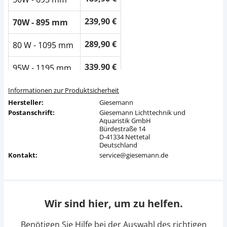
239,90 €
70W - 895 mm
289,90 €
80 W - 1095 mm
339,90 €
95W - 1195 mm
379,90 €
105W - 1495 mm
Informationen zur Produktsicherheit
Hersteller:
Giesemann
Postanschrift:
Giesemann Lichttechnik und
Aquaristik GmbH
Bürdestraße 14
D-41334 Nettetal
Deutschland
Kontakt:
service@giesemann.de
Wir sind hier, um zu helfen.
Benötigen Sie Hilfe bei der Auswahl des richtigen