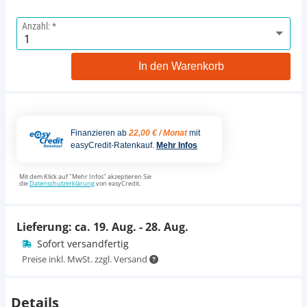
Anzahl:
Giesemann Lynk
In den Warenkorb
control - WIFI
Lichtsteuerung
249,00 €
Finanzieren ab
22,00 € / Monat
mit
easyCredit-Ratenkauf.
Mehr Infos
Mit dem Klick auf "Mehr Infos" akzeptieren Sie
die
Datenschutzerklärung
von easyCredit.
Lieferung: ca.
19. Aug. - 28. Aug.
Sofort versandfertig
Preise inkl. MwSt. zzgl. Versand
Details