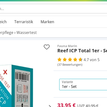
eich
Terraristik
Marken
rpflege
›
Wassertest
Fauna Marin
Reef ICP Total 1er - S
4.7 von 5
(37 Bewertungen)
Variante
33,95 €
UVP
41,95 €