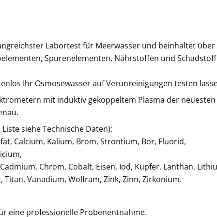
angreichster Labortest für Meerwasser und beinhaltet über
roelementen, Spurenelementen, Nährstoffen und Schadstof
tenlos Ihr Osmosewasser auf Verunreinigungen testen lass
ktrometern mit induktiv gekoppeltem Plasma der neuesten
genau.
 Liste siehe Technische Daten):
fat, Calcium, Kalium, Brom, Strontium, Bor, Fluorid,
icium,
 Cadmium, Chrom, Cobalt, Eisen, Iod, Kupfer, Lanthan, Lithi
, Titan, Vanadium, Wolfram, Zink, Zinn, Zirkonium.
 für eine professionelle Probenentnahme.