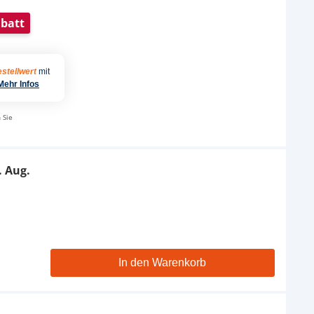
batt
stellwert
mit
Mehr Infos
 Sie
. Aug.
In den Warenkorb