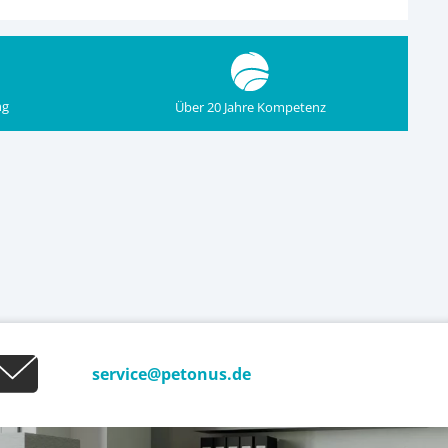
ng
Über 20 Jahre Kompetenz
service@petonus.de