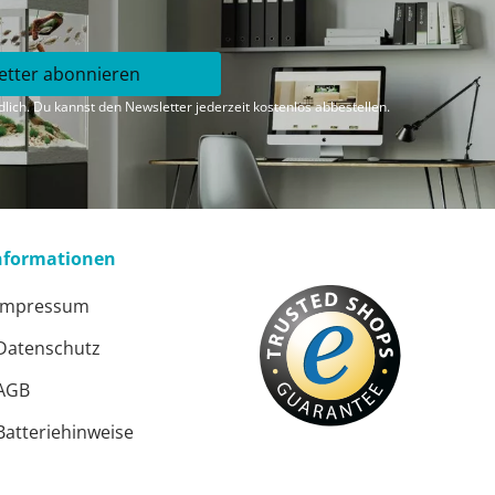
etter abonnieren
lich. Du kannst den Newsletter jederzeit kostenlos abbestellen.
nformationen
Impressum
Datenschutz
AGB
Batteriehinweise