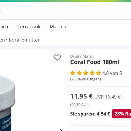
eich
Terraristik
Marken
len
›
Korallenfutter
Dupla Marin
Coral Food 180ml
4.8 von 5
(75 Bewertungen)
11,95 €
UVP
16,49 €
(66,39 € / l)
Sie sparen: 4,54 €
28% Ra