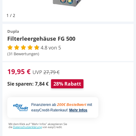
Pumpen
Pumpen
Aqua Scaping
D-D Aquarium Solution
Fischfutter selber machen
1
/
2
Aqua Illumination
Fischfutter Test
Schlauch
Schlauch
Deko
Dupla
Filterleergehäuse FG 500
Alle Marken »
D & D Aquarien
4.8 von 5
Strömungspumpe
Thermometer
Zubehör
(31 Bewertungen)
CO2-Anlage Aquarium
Thermometer
UV-Filter
19,95 €
UVP
27,79 €
UV-Filter
Sie sparen: 7,84 €
28% Rabatt
Aquarium Filter
Finanzieren ab
200€ Bestellwert
mit
easyCredit-Ratenkauf.
Mehr Infos
Mess- und Regeltechnik
Mit dem Klick auf "Mehr Infos" akzeptieren Sie
die
Datenschutzerklärung
von easyCredit.