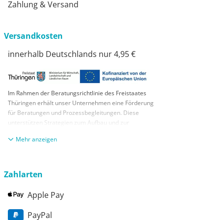
Zahlung & Versand
Versandkosten
innerhalb Deutschlands nur 4,95 €
Im Rahmen der Beratungsrichtlinie des Freistaates
Thüringen erhält unser Unternehmen eine Förderung
für Beratungen und Prozessbegleitungen. Diese
unterstützen Strategien zum Aufbau und zur
nachhaltigen positiven Entwicklung und Sicherung von
anzeigen
KMUs. Die daraus resultierenden Ergebnisse und
Handlungsempfehlungen werden in einem
Beratungsbericht festgehalten. Die Förderung erfolgt
aus Mitteln des Europäischen Sozialfonds Plus und
Zahlarten
aus Mitteln des Freistaats Thüringen
Apple Pay
PayPal