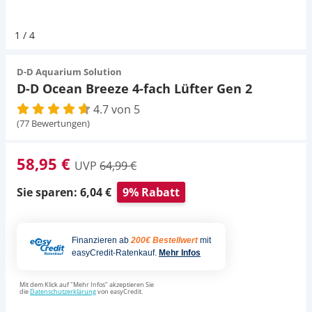
Pumpen
Aqua Scaping
D-D Aquarium Solution
Fischfutter selber machen
1
/
4
Aqua Illumination
Fischfutter Test
Schlauch
Deko
D-D Aquarium Solution
D-D Ocean Breeze 4-fach Lüfter Gen 2
Alle Marken »
D & D Aquarien
4.7 von 5
Thermometer
Zubehör
(77 Bewertungen)
CO2-Anlage Aquarium
UV-Filter
58,95 €
UVP
64,99 €
Sie sparen: 6,04 €
9% Rabatt
Finanzieren ab
200€ Bestellwert
mit
easyCredit-Ratenkauf.
Mehr Infos
Mit dem Klick auf "Mehr Infos" akzeptieren Sie
die
Datenschutzerklärung
von easyCredit.