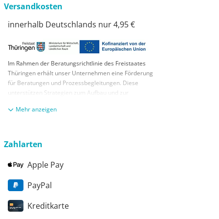
Versandkosten
innerhalb Deutschlands nur 4,95 €
Im Rahmen der Beratungsrichtlinie des Freistaates
Thüringen erhält unser Unternehmen eine Förderung
für Beratungen und Prozessbegleitungen. Diese
unterstützen Strategien zum Aufbau und zur
nachhaltigen positiven Entwicklung und Sicherung von
anzeigen
KMUs. Die daraus resultierenden Ergebnisse und
Handlungsempfehlungen werden in einem
Beratungsbericht festgehalten. Die Förderung erfolgt
aus Mitteln des Europäischen Sozialfonds Plus und
Zahlarten
aus Mitteln des Freistaats Thüringen
Apple Pay
PayPal
Kreditkarte