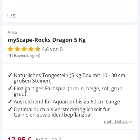
Pumpen
Magnetsteine
Pumpen
Aqua Scaping
D-D Aquarium Solution
Fischfutter selber machen
1
/
5
Aqua Illumination
Fischfutter Test
Schlauch
Zubehör
Schlauch
Deko
Arka
myScape-Rocks Dragon 5 Kg
Alle Marken »
D & D Aquarien
4.6 von 5
Strömungspumpe
Thermometer
Zubehör
(41 Bewertungen)
CO2-Anlage Aquarium
Thermometer
UV-Filter
Natürliches Tongestein (5 Kg Box mit 10 - 30 cm
großen Steinen)
UV-Filter
Einzigartiges Farbspiel (braun, beige, rot, grün,
grau)
Ausreichend für Aquarien bis zu 60 cm Länge
Aquarium Filter
Optimal auch als Versteckmöglichkeit für
Garnelen sowie ideal bepflanzbar
Mess- und Regeltechnik
mehr Details
17,95 €