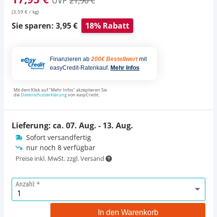
UVP
21,90 €
(3,59 € / kg)
Sie sparen: 3,95 €
18% Rabatt
Finanzieren ab
200€ Bestellwert
mit
easyCredit-Ratenkauf.
Mehr Infos
Mit dem Klick auf "Mehr Infos" akzeptieren Sie
die
Datenschutzerklärung
von easyCredit.
Lieferung: ca.
07. Aug. - 13. Aug.
Sofort versandfertig
nur noch 8 verfügbar
Preise inkl. MwSt. zzgl. Versand
Anzahl:
In den Warenkorb