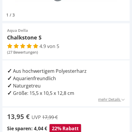
Pumpen
Magnetsteine
Pumpen
D-D Aquarium Solution
Fischfutter selber machen
1
/
3
Aqua Illumination
Fischfutter Test
Schlauch
Zubehör
Schlauch
Aqua Della
Chalkstone S
Alle Marken »
D & D Aquarien
4.9 von 5
Strömungspumpe
Thermometer
(27 Bewertungen)
CO2-Anlage Aquarium
Thermometer
UV-Filter
Aus hochwertigem Polyesterharz
Aquarienfreundlich
UV-Filter
Naturgetreu
Größe: 15,5 x 10,5 x 12,8 cm
Aquarium Filter
mehr Details
Mess- und Regeltechnik
13,95 €
UVP
17,99 €
Sie sparen: 4,04 €
22% Rabatt