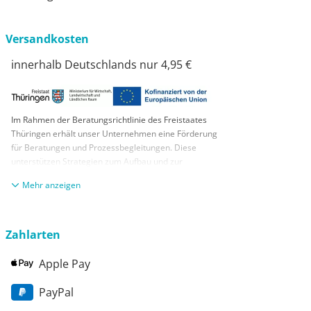
Versandkosten
innerhalb Deutschlands nur 4,95 €
Im Rahmen der Beratungsrichtlinie des Freistaates
Thüringen erhält unser Unternehmen eine Förderung
für Beratungen und Prozessbegleitungen. Diese
unterstützen Strategien zum Aufbau und zur
nachhaltigen positiven Entwicklung und Sicherung von
anzeigen
KMUs. Die daraus resultierenden Ergebnisse und
Handlungsempfehlungen werden in einem
Beratungsbericht festgehalten. Die Förderung erfolgt
aus Mitteln des Europäischen Sozialfonds Plus und
Zahlarten
aus Mitteln des Freistaats Thüringen
Apple Pay
PayPal