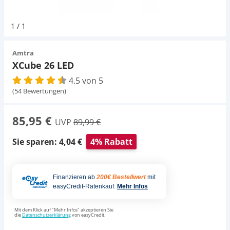
Pumpen
Magnetsteine
Pumpen
D-D Aquarium Solution
Fischfutter selber machen
1
/
1
Aqua Illumination
Fischfutter Test
Schlauch
Zubehör
Schlauch
Amtra
XCube 26 LED
Alle Marken »
D & D Aquarien
4.5 von 5
Strömungspumpe
Thermometer
(54 Bewertungen)
CO2-Anlage Aquarium
Thermometer
UV-Filter
85,95 €
UVP
89,99 €
UV-Filter
Sie sparen: 4,04 €
4% Rabatt
Aquarium Filter
Finanzieren ab
200€ Bestellwert
mit
easyCredit-Ratenkauf.
Mehr Infos
Mess- und Regeltechnik
Mit dem Klick auf "Mehr Infos" akzeptieren Sie
die
Datenschutzerklärung
von easyCredit.