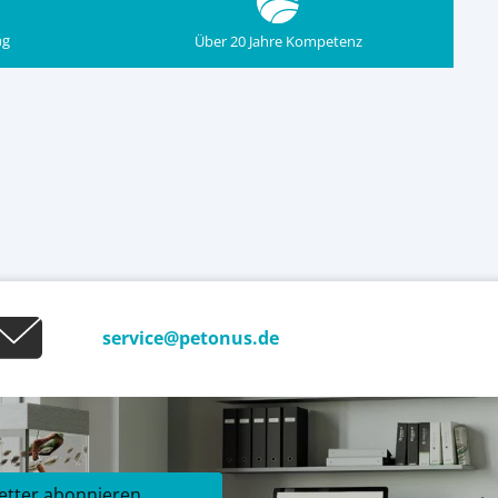
ng
Über 20 Jahre Kompetenz
service@petonus.de
etter abonnieren