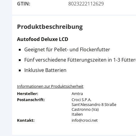
GTIN:
8023222112629
Produktbeschreibung
Autofood Deluxe LCD
Geeignet für Pellet- und Flockenfutter
Fünf verschiedene Fütterungszeiten in 1-3 Fütt
Inklusive Batterien
Informationen zur Produktsicherheit
Hersteller:
Amtra
Postanschrift:
Croci S.P.A.
Sant’Alessandro 8 Straße
Castronno (Va)
Italien
Kontakt:
info@croci.net