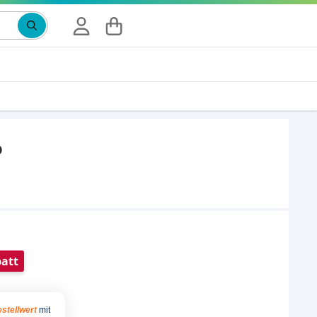
D
att
stellwert
mit