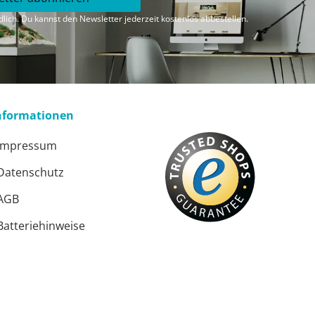
lich. Du kannst den Newsletter jederzeit kostenlos abbestellen.
nformationen
Impressum
Datenschutz
AGB
Batteriehinweise