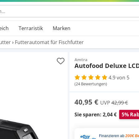
eich
Terraristik
Marken
utter
›
Futterautomat für Fischfutter
Amtra
Autofood Deluxe LC
4.9 von 5
(24 Bewertungen)
40,95 €
UVP
42,99 €
Sie sparen: 2,04 €
5% Rab
Finanzieren ab
200€ Be