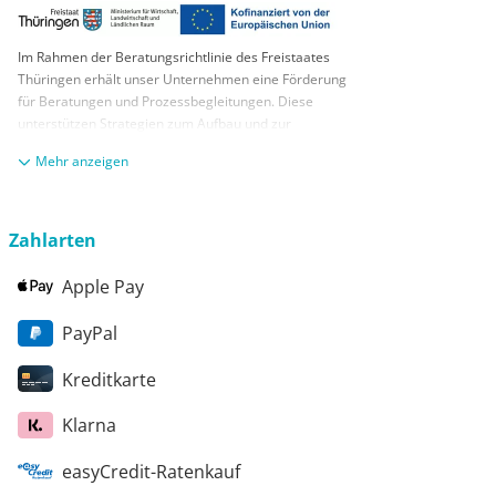
Im Rahmen der Beratungsrichtlinie des Freistaates
Thüringen erhält unser Unternehmen eine Förderung
für Beratungen und Prozessbegleitungen. Diese
unterstützen Strategien zum Aufbau und zur
nachhaltigen positiven Entwicklung und Sicherung von
anzeigen
KMUs. Die daraus resultierenden Ergebnisse und
Handlungsempfehlungen werden in einem
Beratungsbericht festgehalten. Die Förderung erfolgt
aus Mitteln des Europäischen Sozialfonds Plus und
Zahlarten
aus Mitteln des Freistaats Thüringen
Apple Pay
PayPal
Kreditkarte
Klarna
easyCredit-Ratenkauf