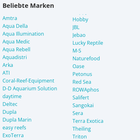
Beliebte Marken
Amtra
Hobby
Aqua Della
JBL
Aqua Illumination
Jebao
Aqua Medic
Lucky Reptile
Aqua Rebell
M-S
Aquadistri
Naturefood
Arka
Oase
ATI
Petonus
Coral-Reef-Equipment
Red Sea
D-D Aquarium Solution
ROWAphos
daytime
Salifert
Deltec
Sangokai
Dupla
Sera
Dupla Marin
Terra Exotica
easy reefs
Theiling
ExoTerra
Triton