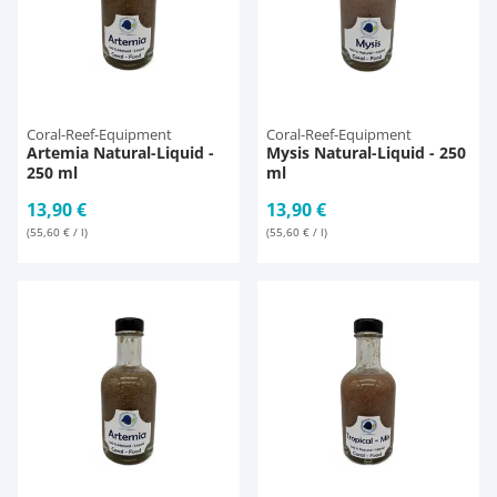
Magnetsteine
D-D Aquarium Solution
Fischfutter selber machen
Aqua Illumination
Fischfutter Test
Zubehör
Coral-Reef-Equipment
Coral-Reef-Equipment
Artemia Natural-Liquid -
Mysis Natural-Liquid - 250
Alle Marken »
D & D Aquarien
250 ml
ml
13,90 €
13,90 €
CO2-Anlage Aquarium
(55,60 € / l)
(55,60 € / l)